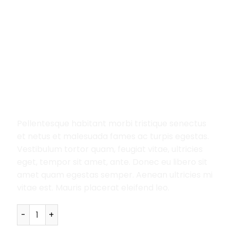
Home
/
Music
/
Singles
Woo Single #1
29.00
£
Pellentesque habitant morbi tristique senectus
et netus et malesuada fames ac turpis egestas.
Vestibulum tortor quam, feugiat vitae, ultricies
eget, tempor sit amet, ante. Donec eu libero sit
amet quam egestas semper. Aenean ultricies mi
vitae est. Mauris placerat eleifend leo.
Woo Single #1 quantity