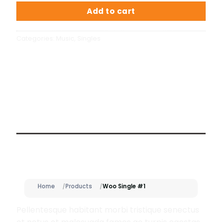
Add to cart
Categories:
Music
,
Singles
Description
Home
Products
Woo Single #1
Pellentesque habitant morbi tristique senectus