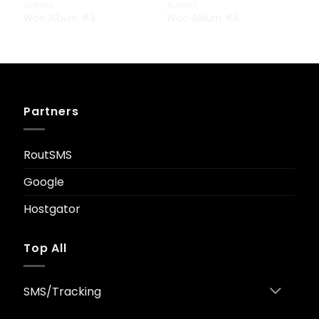
ALBUMS
ALBUMS
Woo Album #3
Woo Album #4
£
29.00
£
29.00
Partners
RoutSMS
Google
Hostgator
Top All
SMS/Tracking