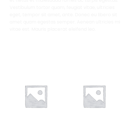
et netus et malesuada fames ac turpis egestas.
Vestibulum tortor quam, feugiat vitae, ultricies
eget, tempor sit amet, ante. Donec eu libero sit
amet quam egestas semper. Aenean ultricies mi
vitae est. Mauris placerat eleifend leo.
RELATED PRODUCTS
Add to
Add to
Wishlist
Wishlist