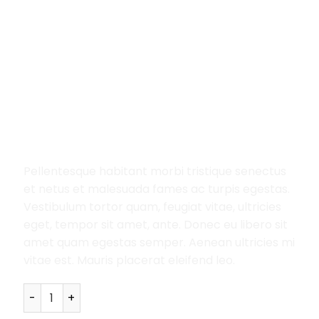
Home
/
Clothing
/
Hoodies
Happy Ninja
29.00
£
Pellentesque habitant morbi tristique senectus
et netus et malesuada fames ac turpis egestas.
Vestibulum tortor quam, feugiat vitae, ultricies
eget, tempor sit amet, ante. Donec eu libero sit
amet quam egestas semper. Aenean ultricies mi
vitae est. Mauris placerat eleifend leo.
Happy Ninja quantity