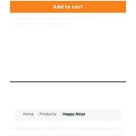
Add to cart
Categories:
Clothing
,
Hoodies
Description
Home
Products
Happy Ninja
Pellentesque habitant morbi tristique senectus