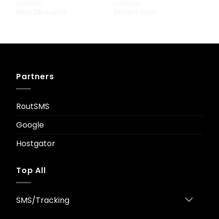
CLOTHING
CLOTHING
Ninja Silhouette
Patient Ninja
£
29.00
£
29.00
Partners
RoutSMS
Google
Hostgator
Top All
SMS/Tracking